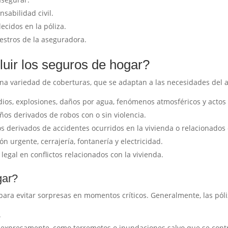
sabilidad civil.
ecidos en la póliza.
iestros de la aseguradora.
luir los seguros de hogar?
una variedad de coberturas, que se adaptan a las necesidades del
dios, explosiones, daños por agua, fenómenos atmosféricos y actos
os derivados de robos con o sin violencia.
 derivados de accidentes ocurridos en la vivienda o relacionados 
n urgente, cerrajería, fontanería y electricidad.
egal en conflictos relacionados con la vivienda.
gar?
 para evitar sorpresas en momentos críticos. Generalmente, las pól
.
expresamente, como terremotos o inundaciones salvo que se contr