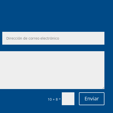
Enviar
=
10 + 8