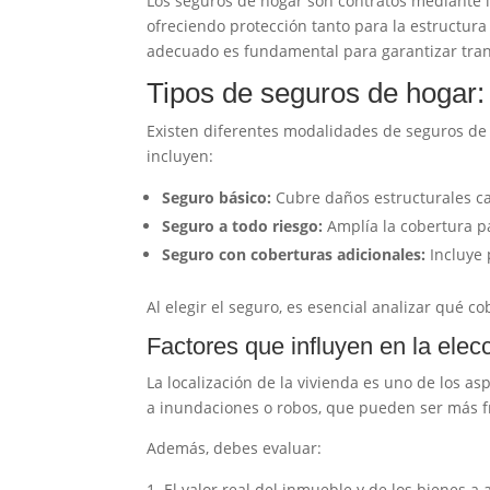
Los seguros de hogar son contratos mediante 
ofreciendo protección tanto para la estructura 
adecuado es fundamental para garantizar tran
Tipos de seguros de hogar: 
Existen diferentes modalidades de seguros de
incluyen:
Seguro básico:
Cubre daños estructurales ca
Seguro a todo riesgo:
Amplía la cobertura pa
Seguro con coberturas adicionales:
Incluye 
Al elegir el seguro, es esencial analizar qué co
Factores que influyen en la elec
La localización de la vivienda es uno de los as
a inundaciones o robos, que pueden ser más f
Además, debes evaluar:
El valor real del inmueble y de los bienes a 