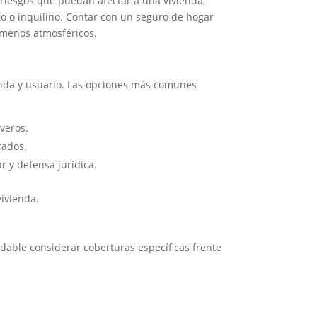
riesgos que puedan afectar a una vivienda,
rio o inquilino. Contar con un seguro de hogar
ómenos atmosféricos.
enda y usuario. Las opciones más comunes
veros.
rados.
r y defensa jurídica.
vivienda.
dable considerar coberturas específicas frente