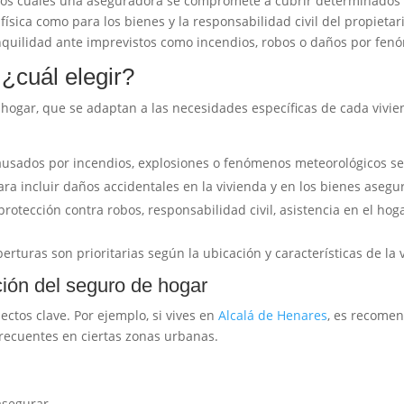
los cuales una aseguradora se compromete a cubrir determinados 
física como para los bienes y la responsabilidad civil del propieta
quilidad ante imprevistos como incendios, robos o daños por fen
¿cuál elegir?
 hogar, que se adaptan a las necesidades específicas de cada vivi
usados por incendios, explosiones o fenómenos meteorológicos se
ra incluir daños accidentales en la vivienda y en los bienes asegu
protección contra robos, responsabilidad civil, asistencia en el hoga
berturas son prioritarias según la ubicación y características de la 
ción del seguro de hogar
pectos clave. Por ejemplo, si vives en
Alcalá de Henares
, es recomen
recuentes en ciertas zonas urbanas.
asegurar.