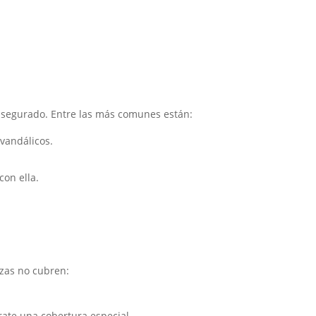
 asegurado. Entre las más comunes están:
 vandálicos.
con ella.
izas no cubren:
ate una cobertura especial.